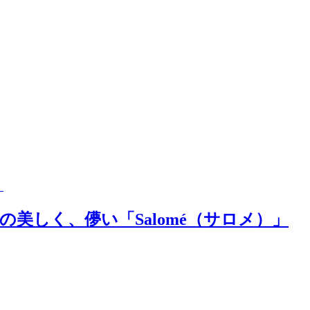
」
美しく、儚い「Salomé（サロメ）」