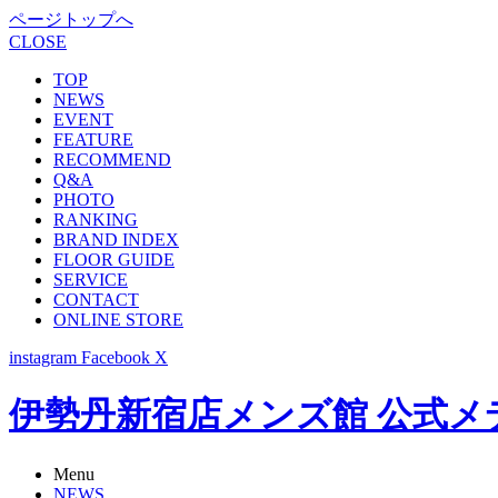
ページトップへ
CLOSE
TOP
NEWS
EVENT
FEATURE
RECOMMEND
Q&A
PHOTO
RANKING
BRAND INDEX
FLOOR GUIDE
SERVICE
CONTACT
ONLINE STORE
instagram
Facebook
X
伊勢丹新宿店メンズ館 公式メディア -
Menu
NEWS