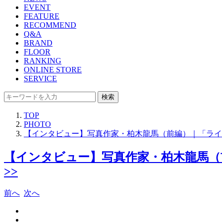
EVENT
FEATURE
RECOMMEND
Q&A
BRAND
FLOOR
RANKING
ONLINE STORE
SERVICE
検索
TOP
PHOTO
【インタビュー】写真作家・柏木龍馬（前編）｜「ライカ 
【インタビュー】写真作家・柏木龍馬（前
>>
前へ
次へ