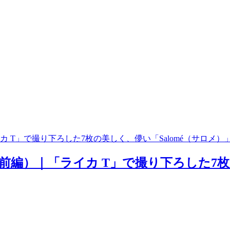
T」で撮り下ろした7枚の美しく、儚い「Salomé（サロメ）
編）｜「ライカ T」で撮り下ろした7枚の