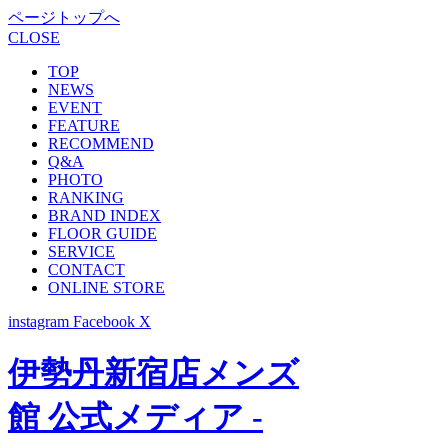
ページトップへ
CLOSE
TOP
NEWS
EVENT
FEATURE
RECOMMEND
Q&A
PHOTO
RANKING
BRAND INDEX
FLOOR GUIDE
SERVICE
CONTACT
ONLINE STORE
instagram
Facebook
X
伊勢丹新宿店メンズ
館 公式メディア -