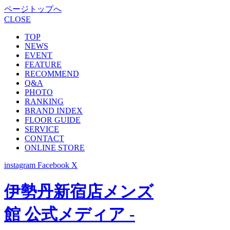
ページトップへ
CLOSE
TOP
NEWS
EVENT
FEATURE
RECOMMEND
Q&A
PHOTO
RANKING
BRAND INDEX
FLOOR GUIDE
SERVICE
CONTACT
ONLINE STORE
instagram
Facebook
X
伊勢丹新宿店メンズ
館 公式メディア -