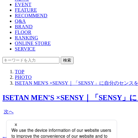
EVENT
FEATURE
RECOMMEND
Q&A
BRAND
FLOOR
RANKING
ONLINE STORE
SERVICE
検索
TOP
PHOTO
ISETAN MEN'S ×SENSY｜「SENSY」に自
ISETAN MEN'S ×SENSY｜「
次へ