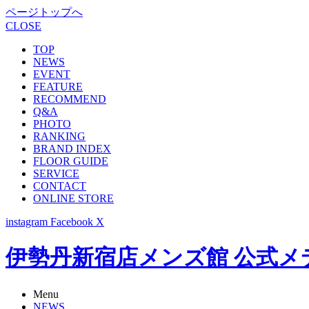
ページトップへ
CLOSE
TOP
NEWS
EVENT
FEATURE
RECOMMEND
Q&A
PHOTO
RANKING
BRAND INDEX
FLOOR GUIDE
SERVICE
CONTACT
ONLINE STORE
instagram
Facebook
X
伊勢丹新宿店メンズ館 公式メディア -
Menu
NEWS