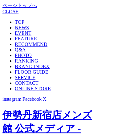
ページトップへ
CLOSE
TOP
NEWS
EVENT
FEATURE
RECOMMEND
Q&A
PHOTO
RANKING
BRAND INDEX
FLOOR GUIDE
SERVICE
CONTACT
ONLINE STORE
instagram
Facebook
X
伊勢丹新宿店メンズ
館 公式メディア -