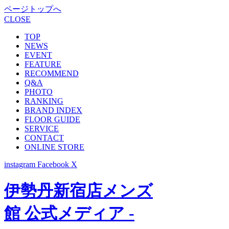
ページトップへ
CLOSE
TOP
NEWS
EVENT
FEATURE
RECOMMEND
Q&A
PHOTO
RANKING
BRAND INDEX
FLOOR GUIDE
SERVICE
CONTACT
ONLINE STORE
instagram
Facebook
X
伊勢丹新宿店メンズ
館 公式メディア -